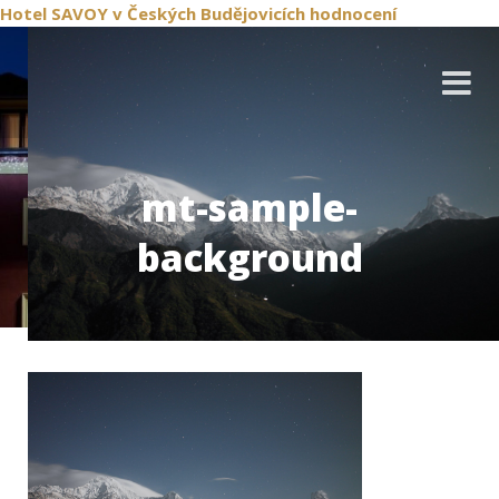
Hotel SAVOY
v Českých Budějovicích
hodnocení
mt-sample-
background