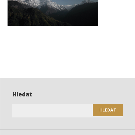
Navigace
pro
příspěvek
Hledat
Vyhledávání