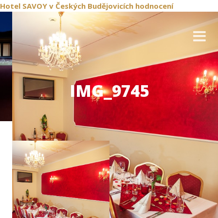
Hotel SAVOY
v Českých Budějovicích
hodnocení
IMG_9745