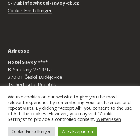
e-Mail:
info@hotel-savoy-cb.cz
Cookie-Einstellungen
Adresse
Hotel Savoy ****
B. Smetany 2719/1a
370 01 České Budějovice
Tschechische Republik
We use cookies on our website to give you the most
relevant experience by remembering your preferences and
repeat visits. By clicking “Accept All”, you consent to the use
of ALL the cookies. However, you may visit "Cookie
© 2026 Stránky vytvořil
www.niceweb.cz
pro Hotel Savoy ****
Settings" to provide a controlled consent.
Weiterlesen
Cookie-Einstellungen
Alle akzeptieren