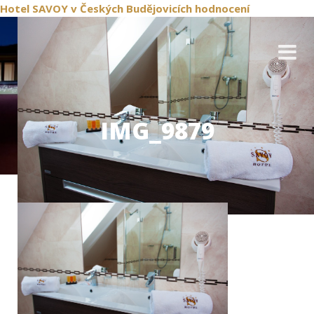
Hotel SAVOY
v Českých Budějovicích
hodnocení
IMG_9879